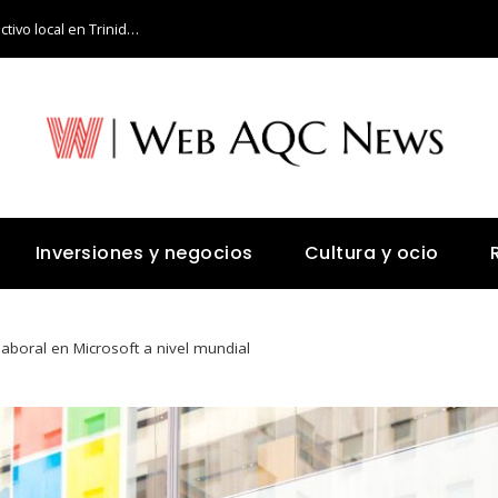
Cómo fomentar el encadenamiento productivo local en Trinidad y Tobago a partir de la industria de hidrocarburos
Inversiones y negocios
Cultura y ocio
laboral en Microsoft a nivel mundial