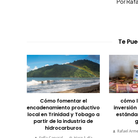
Por Raf
Te Pue
Cómo fomentar el
cómo l
encadenamiento productivo
inversión
local en Trinidad y Tobago a
estándar
partir de la industria de
g
hidrocarburos
Rafael Arm
Sofía Carvajal
Hace 1 día