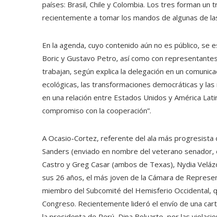
países: Brasil, Chile y Colombia. Los tres forman un 
recientemente a tomar los mandos de algunas de las
En la agenda, cuyo contenido aún no es público, se e
Boric y Gustavo Petro, así como con representantes 
trabajan, según explica la delegación en un comunicad
ecológicas, las transformaciones democráticas y las 
en una relación entre Estados Unidos y América Lati
compromiso con la cooperación”.
A Ocasio-Cortez, referente del ala más progresista 
Sanders (enviado en nombre del veterano senador, d
Castro y Greg Casar (ambos de Texas), Nydia Velázqu
sus 26 años, el más joven de la Cámara de Represe
miembro del Subcomité del Hemisferio Occidental, q
Congreso. Recientemente lideró el envío de una carta
la presidenta de Perú, Dina Boluarte, por las violac