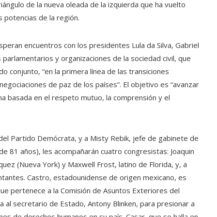
triángulo de la nueva oleada de la izquierda que ha vuelto
 potencias de la región.
speran encuentros con los presidentes Lula da Silva, Gabriel
parlamentarios y organizaciones de la sociedad civil, que
o conjunto, “en la primera línea de las transiciones
negociaciones de paz de los países”. El objetivo es “avanzar
na basada en el respeto mutuo, la comprensión y el
del Partido Demócrata, y a Misty Rebik, jefe de gabinete de
e 81 años), les acompañarán cuatro congresistas: Joaquin
ez (Nueva York) y Maxwell Frost, latino de Florida, y, a
ntantes. Castro, estadounidense de origen mexicano, es
ue pertenece a la Comisión de Asuntos Exteriores del
 al secretario de Estado, Antony Blinken, para presionar a
iones de derechos humanos en su país. Casar, que se halla en