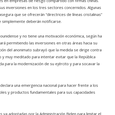
ses en empresas de riesgo compartido con firmas chinas.
us inversiones en los tres sectores concernidos. Algunas
segura que se ofrecerán “directrices de líneas cristalinas”
e simplemente deberán notificarse.
dounidense y no tiene una motivación económica, según ha
ará permitiendo las inversiones en otras áreas hacia su
dición del anonimato subrayó que la medida se dirige contra
 y muy meditado para intentar evitar que la República
da para la modernización de su ejército y para socavar la
 declara una emergencia nacional para hacer frente a los
ibles y productos fundamentales para sus capacidades
s ya adoptadas por la Administración Biden para limitar el