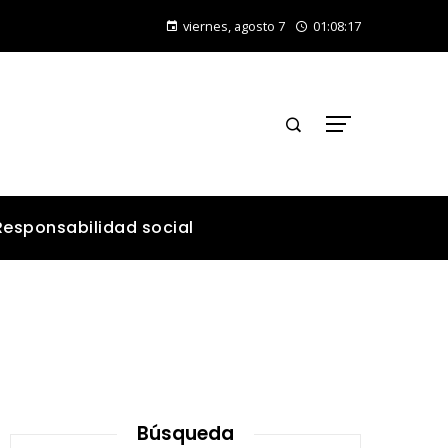
¿Qué alimentos aportan vitamina C para fortalecer el organismo?
viernes, agosto 7
01:08:18
Responsabilidad social
Búsqueda