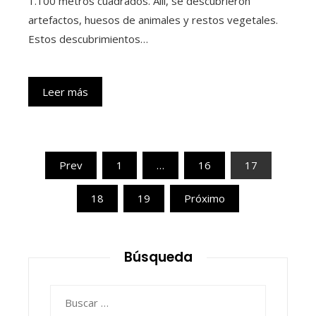
1.100 metros cuadrados. Allí, se descubrieron
artefactos, huesos de animales y restos vegetales.
Estos descubrimientos…
Leer más
Paginación
Prev
1
…
16
17
de
18
19
Próximo
entradas
Búsqueda
Buscar: