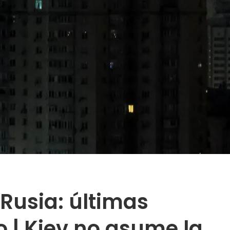
Rusia: últimas
o | Kiev no asume la