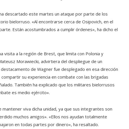
 ha descartado este martes un ataque por parte de los
rio bielorruso. «Al encontrarse cerca de Osipovich, en el
 parte. Están acostumbrados a cumplir órdenes», ha dicho el
visita a la región de Brest, que limita con Polonia y
Mateusz Morawiecki, advirtiera del despliegue de un
ún destacamento de Wagner fue desplegado en esa dirección
para compartir su experiencia en combate con las brigadas
alado. También ha explicado que los militares bielorrusos
ombate es medio ejército».
e mantener viva dicha unidad, ya que sus integrantes son
perdido muchos amigos». «Ellos nos ayudan totalmente
bajaron en todas partes por dinero», ha resaltado.