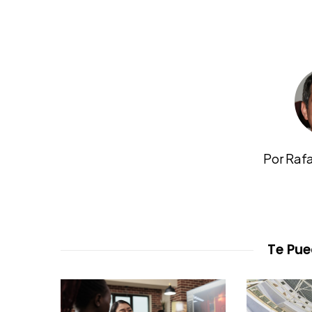
Por Raf
Te Pue