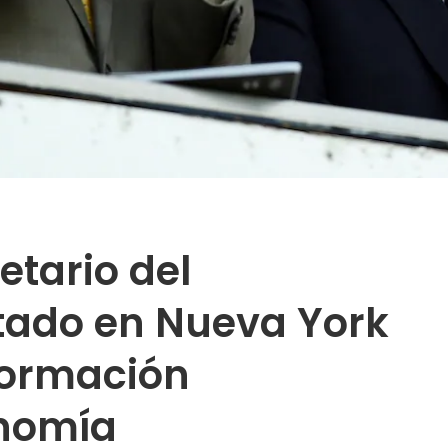
ietario del
tado en Nueva York
nformación
onomía