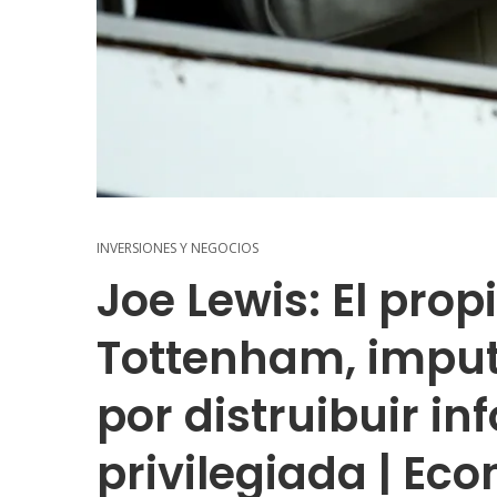
INVERSIONES Y NEGOCIOS
Joe Lewis: El prop
Tottenham, impu
por distruibuir i
privilegiada | Ec