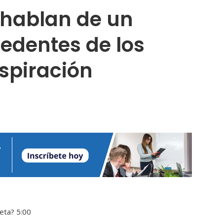
 hablan de un
cedentes de los
nspiración
neta?
5:00