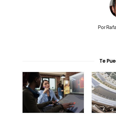
Por Raf
Te Pue