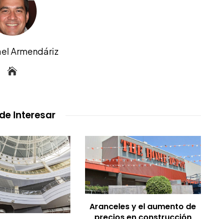
ael Armendáriz
de Interesar
Aranceles y el aumento de
precios en construcción