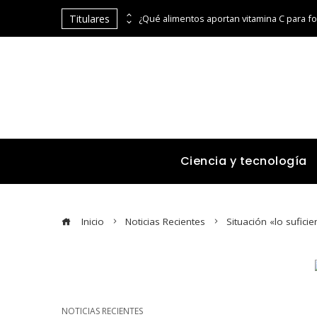
Titulares
Por qué la estabilidad de precios es fundamental para la economía y el consumo en Egipto
Ciencia y tecnología
Inicio
Noticias Recientes
Situación «lo sufic
NOTICIAS RECIENTES