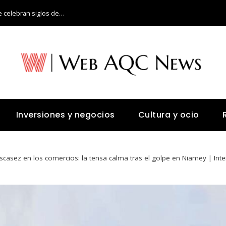
Los festivales de música más antiguos que celebran siglos de historia
Inversiones y negocios
Cultura y ocio
casez en los comercios: la tensa calma tras el golpe en Niamey | Inte