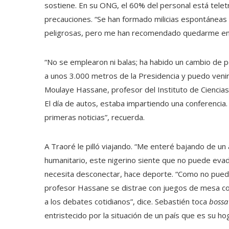
sostiene. En su ONG, el 60% del personal está tele
precauciones. “Se han formado milicias espontáneas 
peligrosas, pero me han recomendado quedarme en c
“No se emplearon ni balas; ha habido un cambio de
a unos 3.000 metros de la Presidencia y puedo venir 
Moulaye Hassane, profesor del Instituto de Cienci
El día de autos, estaba impartiendo una conferencia
primeras noticias”, recuerda.
A Traoré le pilló viajando. “Me enteré bajando de un 
humanitario, este nigerino siente que no puede evad
necesita desconectar, hace deporte. “Como no puedo
profesor Hassane se distrae con juegos de mesa com
a los debates cotidianos”, dice. Sebastién toca
bossa
entristecido por la situación de un país que es su h