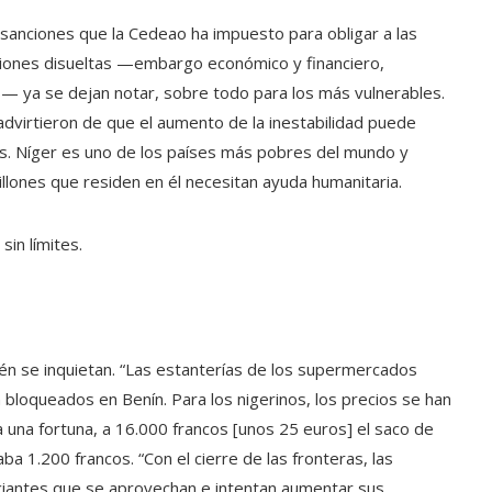
s sanciones que la Cedeao ha impuesto para obligar a las
tuciones disueltas —embargo económico y financiero,
s— ya se dejan notar, sobre todo para los más vulnerables.
virtieron de que el aumento de la inestabilidad puede
. Níger es uno de los países más pobres del mundo y
llones que residen en él necesitan ayuda humanitaria.
sin límites.
én se inquietan. “Las estanterías de los supermercados
bloqueados en Benín. Para los nigerinos, los precios se han
 una fortuna, a 16.000 francos [unos 25 euros] el saco de
ba 1.200 francos. “Con el cierre de las fronteras, las
ciantes que se aprovechan e intentan aumentar sus