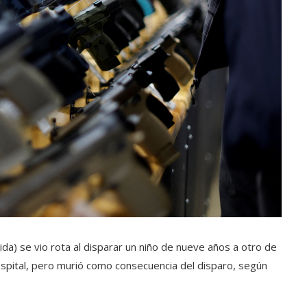
rida) se vio rota al disparar un niño de nueve años a otro de
hospital, pero murió como consecuencia del disparo, según