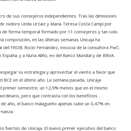
atro de sus consejeros independientes. Tras las dimisiones
 de Isidoro Unda Urzaiz y María Teresa Costa Campi por
ba de forma temporal formado por 11 consejeros y tan solo
 la composición, en las últimas semanas Unicaja ha
l del FROB; Rocío Fernández, exsocia de la consultora PwC;
España; y a Nuria Aliño, ex del Banco Mundial y de BBVA.
espegar su estrategia y aprovechar el viento a favor que
el BCE en el último año. La semana pasada, Unicaja
 el primer semestre, un 12,9% menos que en el mismo
ordinario, pero que contrasta con los beneficios
 va de año, el banco malagueño apenas sube un 0,47% en
rnanza.
s fuertes de Unicaja. El nuevo primer ejecutivo del banco