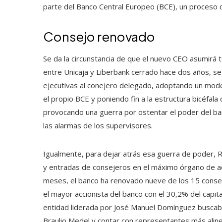
parte del Banco Central Europeo (BCE), un proceso
Consejo renovado
Se da la circunstancia de que el nuevo CEO asumirá t
entre Unicaja y Liberbank cerrado hace dos años, se
ejecutivas al conejero delegado, adoptando un mo
el propio BCE y poniendo fin a la estructura bicéfal
provocando una guerra por ostentar el poder del ban
las alarmas de los supervisores.
Igualmente, para dejar atrás esa guerra de poder, R
y entradas de consejeros en el máximo órgano de adm
meses, el banco ha renovado nueve de los 15 conseje
el mayor accionista del banco con el 30,2% del capita
entidad liderada por José Manuel Domínguez buscaba
Braulio Medel y contar con representantes más aline