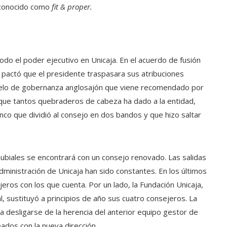
 conocido como
fit & proper.
odo el poder ejecutivo en Unicaja. En el acuerdo de fusión
 pactó que el presidente traspasara sus atribuciones
delo de gobernanza anglosajón que viene recomendado por
a que tantos quebraderos de cabeza ha dado a la entidad,
co que dividió al consejo en dos bandos y que hizo saltar
ubiales se encontrará con un consejo renovado. Las salidas
inistración de Unicaja han sido constantes. En los últimos
ros con los que cuenta. Por un lado, la Fundación Unicaja,
l, sustituyó a principios de año sus cuatro consejeros. La
 desligarse de la herencia del anterior equipo gestor de
ados con la nueva dirección.